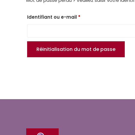
Mot de passe perdu ? Veuillez saisir votre ident
Obligatoire
Identifiant ou e-mail
*
Réinitialisation du mot de passe